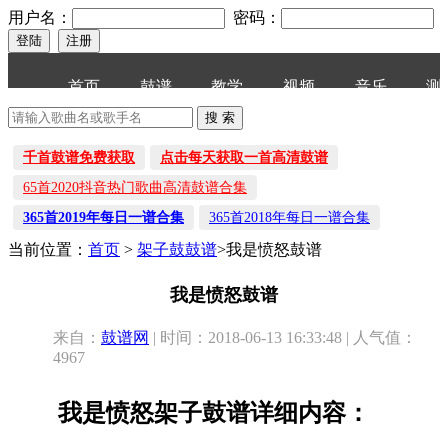
用户名：
密码：
首页
鼓谱
教学
视频
音乐
测
千首鼓谱免费获取
点击每天获取一首高清鼓谱
65首2020抖音热门歌曲高清鼓谱合集
365首2019年每日一谱合集
365首2018年每日一谱合集
当前位置：
首页
>
架子鼓鼓谱
>我是愤怒鼓谱
我是愤怒鼓谱
来自：
鼓谱网
| 时间：2018-06-13 16:33:48 | 人气值：
4967
我是愤怒架子鼓谱详细内容：