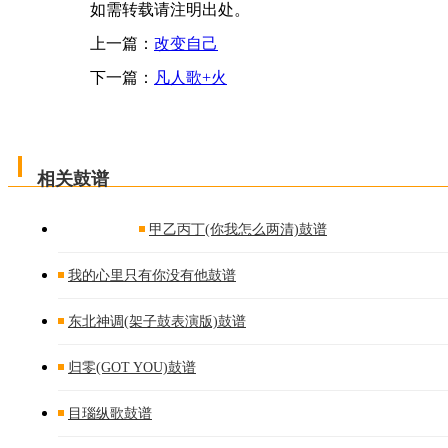
如需转载请注明出处。
上一篇：
改变自己
下一篇：
凡人歌+火
相关鼓谱
甲乙丙丁(你我怎么两清)鼓谱
我的心里只有你没有他鼓谱
东北神调(架子鼓表演版)鼓谱
归零(GOT YOU)鼓谱
目瑙纵歌鼓谱