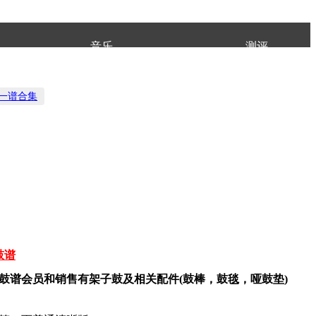
音乐
测评
日一谱合集
鼓谱
鼓谱会员和销售有架子鼓及相关配件(鼓棒，鼓毯，哑鼓垫)