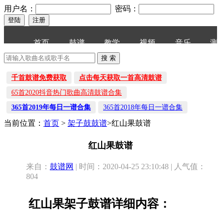
用户名：
密码：
首页
鼓谱
教学
视频
音乐
测
千首鼓谱免费获取
点击每天获取一首高清鼓谱
65首2020抖音热门歌曲高清鼓谱合集
365首2019年每日一谱合集
365首2018年每日一谱合集
当前位置：
首页
>
架子鼓鼓谱
>红山果鼓谱
红山果鼓谱
来自：
鼓谱网
| 时间：2020-04-25 23:10:48 | 人气值：
804
红山果架子鼓谱详细内容：