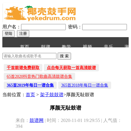
用户名：
密码：
首页
鼓谱
教学
视频
音乐
测
千首鼓谱免费获取
点击每天获取一首高清鼓谱
65首2020抖音热门歌曲高清鼓谱合集
365首2019年每日一谱合集
365首2018年每日一谱合集
当前位置：
首页
>
架子鼓鼓谱
>厚颜无耻鼓谱
厚颜无耻鼓谱
来自：
鼓谱网
| 时间：2020-11-01 19:29:55 | 人气值：
394