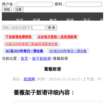
用户名：
密码：
首页
鼓谱
教学
视频
音乐
测
千首鼓谱免费获取
点击每天获取一首高清鼓谱
65首2020抖音热门歌曲高清鼓谱合集
365首2019年每日一谱合集
365首2018年每日一谱合集
当前位置：
首页
>
架子鼓鼓谱
>蔷薇鼓谱
蔷薇鼓谱
来自：
鼓谱网
| 时间：2023-01-22 15:43:25 | 人气值：97
蔷薇架子鼓谱详细内容：