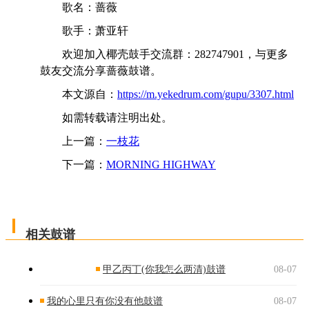
歌名：蔷薇
歌手：萧亚轩
欢迎加入椰壳鼓手交流群：282747901，与更多
鼓友交流分享蔷薇鼓谱。
本文源自：
https://m.yekedrum.com/gupu/3307.html
如需转载请注明出处。
上一篇：
一枝花
下一篇：
MORNING HIGHWAY
相关鼓谱
甲乙丙丁(你我怎么两清)鼓谱
08-07
我的心里只有你没有他鼓谱
08-07