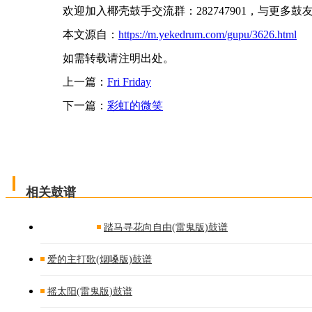
欢迎加入椰壳鼓手交流群：282747901，与更多
本文源自：
https://m.yekedrum.com/gupu/3626.html
如需转载请注明出处。
上一篇：
Fri Friday
下一篇：
彩虹的微笑
相关鼓谱
踏马寻花向自由(雷鬼版)鼓谱
爱的主打歌(烟嗓版)鼓谱
摇太阳(雷鬼版)鼓谱