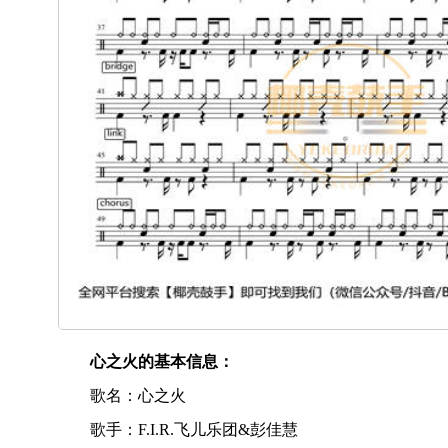
心之火的基本信息：
歌名：心之火
歌手：F.I.R.飞儿乐团&彭佳慧