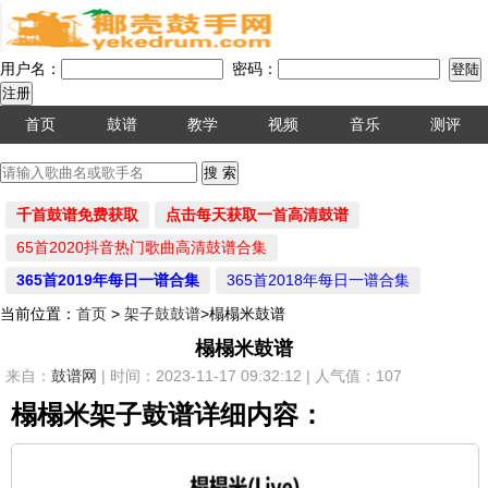
用户名：
密码：
首页
鼓谱
教学
视频
音乐
测评
千首鼓谱免费获取
点击每天获取一首高清鼓谱
65首2020抖音热门歌曲高清鼓谱合集
365首2019年每日一谱合集
365首2018年每日一谱合集
当前位置：
首页
>
架子鼓鼓谱
>榻榻米鼓谱
榻榻米鼓谱
来自：
鼓谱网
| 时间：2023-11-17 09:32:12 | 人气值：107
榻榻米架子鼓谱详细内容：