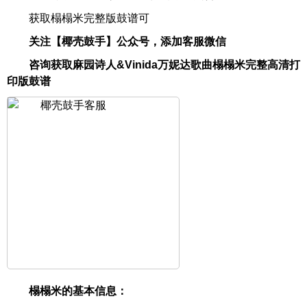
获取榻榻米完整版鼓谱可
关注【椰壳鼓手】公众号，添加客服微信
咨询获取麻园诗人&Vinida万妮达歌曲榻榻米完整高清打
印版鼓谱
榻榻米的基本信息：