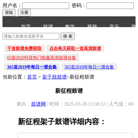
用户名：
密码：
首页
鼓谱
教学
视频
音乐
测
千首鼓谱免费获取
点击每天获取一首高清鼓谱
65首2020抖音热门歌曲高清鼓谱合集
365首2019年每日一谱合集
365首2018年每日一谱合集
当前位置：
首页
>
架子鼓鼓谱
>新征程鼓谱
新征程鼓谱
来自：
鼓谱网
| 时间：2025-03-28 13:38:32 | 人气值：69
新征程架子鼓谱详细内容：