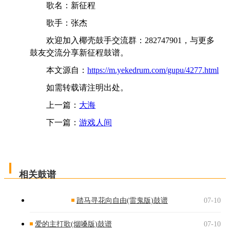
歌名：新征程
歌手：张杰
欢迎加入椰壳鼓手交流群：282747901，与更多
鼓友交流分享新征程鼓谱。
本文源自：
https://m.yekedrum.com/gupu/4277.html
如需转载请注明出处。
上一篇：
大海
下一篇：
游戏人间
相关鼓谱
踏马寻花向自由(雷鬼版)鼓谱
07-10
爱的主打歌(烟嗓版)鼓谱
07-10