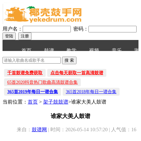
用户名：
密码：
首页
鼓谱
教学
视频
音乐
测
千首鼓谱免费获取
点击每天获取一首高清鼓谱
65首2020抖音热门歌曲高清鼓谱合集
365首2019年每日一谱合集
365首2018年每日一谱合集
当前位置：
首页
>
架子鼓鼓谱
>谁家大美人鼓谱
谁家大美人鼓谱
来自：
鼓谱网
| 时间：2026-05-14 10:57:20 | 人气值：16