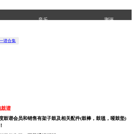
音乐
测评
日一谱合集
包鼓谱
度鼓谱会员和销售有架子鼓及相关配件(鼓棒，鼓毯，哑鼓垫)
！