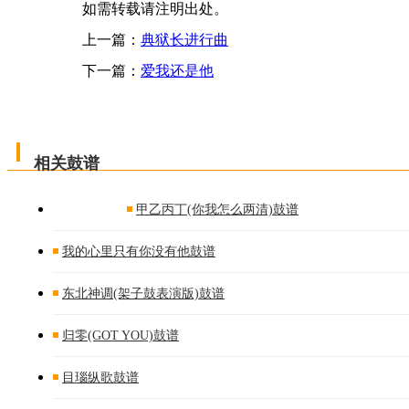
如需转载请注明出处。
上一篇：
典狱长进行曲
下一篇：
爱我还是他
相关鼓谱
甲乙丙丁(你我怎么两清)鼓谱
我的心里只有你没有他鼓谱
东北神调(架子鼓表演版)鼓谱
归零(GOT YOU)鼓谱
目瑙纵歌鼓谱